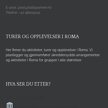
E-post: post@italiapartner.no
Telefon: +47 98209041
TURER OG OPPLEVELSER I ROMA
Her finner du aktiviteter, turer og opplevelser i Roma. Vi
planlegger og gjennomfører skreddersydde arrangementer
og aktiviteter i Roma for grupper i alle størrelser.
HVA SER DU ETTER?
Roma med bil og guide
Byvandring i Jødekvarteret og Trastevere