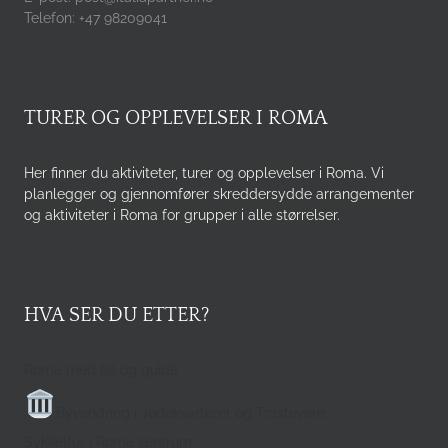
Telefon: +47 98209041
TURER OG OPPLEVELSER I ROMA
Her finner du aktiviteter, turer og opplevelser i Roma. Vi
planlegger og gjennomfører skreddersydde arrangementer
og aktiviteter i Roma for grupper i alle størrelser.
HVA SER DU ETTER?
Roma med bil og guide
Byvandring i Jødekvarteret og Trastevere
Sykkeltur i Roma sentrum